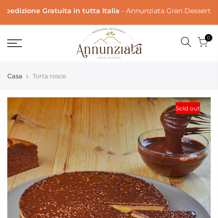
dizione Gratuita in tutta Italia
- Annunziata Gran Dessert
Prod
0
Casa
Torta rosce
Sold out